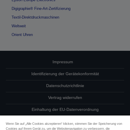
Digigraphie® Fine-Art-Zertifizierung
Textil-Direktdruckmaschinen
Weltweit
Orient Uhren
Impressum
Identifizierung der Gerätekonformität
Datenschutzrichtlinie
Vertrag widerrufen
Einhaltung der EU-Datenverordnung
Fragen zum Datenschutz
Wenn Sie auf „Alle Cookies akzeptieren“ klicken, stimmen Sie der Speicherung von
Cookies auf Ihrem Gerät zu, um die Websitenavigation zu verbessern, die