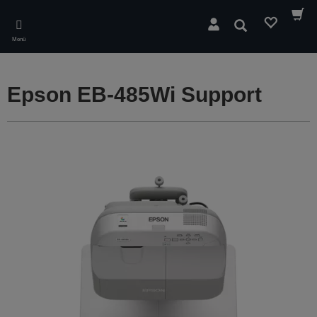
Skip
to
Suchen
main
Menü
content
Epson EB-485Wi Support