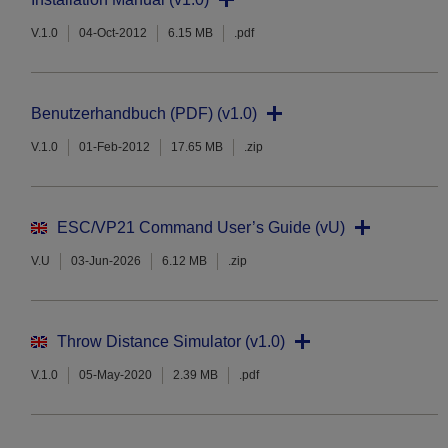
V.1.0
04-Oct-2012
6.15 MB
.pdf
Benutzerhandbuch (PDF) (v1.0)
V.1.0
01-Feb-2012
17.65 MB
.zip
ESC/VP21 Command User’s Guide (vU)
V.U
03-Jun-2026
6.12 MB
.zip
Throw Distance Simulator (v1.0)
V.1.0
05-May-2020
2.39 MB
.pdf