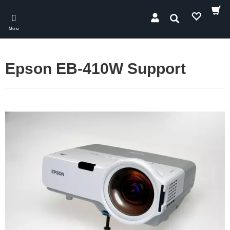
Skip
to
Suchen
main
Menü
content
Epson EB-410W Support