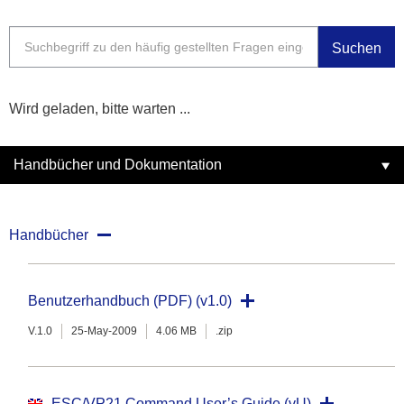
Suchen
Wird geladen, bitte warten ...
Handbücher und Dokumentation
Handbücher
Benutzerhandbuch (PDF) (v1.0)
V.1.0
25-May-2009
4.06 MB
.zip
ESC/VP21 Command User’s Guide (vU)