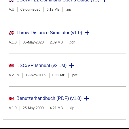
V.U
03-Jun-2026
6.12 MB
.zip
Throw Distance Simulator (v1.0)
V.1.0
05-May-2020
2.39 MB
.pdf
ESC/VP Manual (v21.M)
V.21.M
19-Nov-2009
0.22 MB
.pdf
Benutzerhandbuch (PDF) (v1.0)
V.1.0
25-May-2009
4.21 MB
.zip