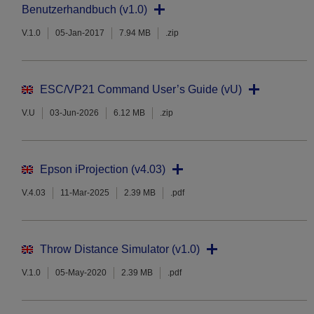
Benutzerhandbuch (v1.0)
V.1.0
05-Jan-2017
7.94 MB
.zip
ESC/VP21 Command User’s Guide (vU)
V.U
03-Jun-2026
6.12 MB
.zip
Epson iProjection (v4.03)
V.4.03
11-Mar-2025
2.39 MB
.pdf
Throw Distance Simulator (v1.0)
V.1.0
05-May-2020
2.39 MB
.pdf