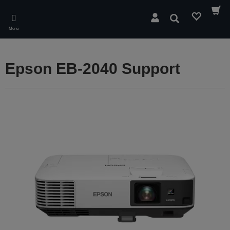
Skip
to
Suchen
main
Menü
content
Epson EB-2040 Support