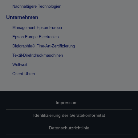
Nachhaltigere Technologien
Unternehmen
Management Epson Europa
Epson Europe Electronics
Digigraphie® Fine-Art-Zertifizierung
Textil-Direktdruckmaschinen
Weltweit
Orient Uhren
Impressum
Identifizierung der Gerätekonformität
Datenschutzrichtlinie