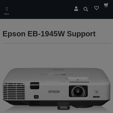
Skip
to
Suchen
main
Menü
content
Epson EB-1945W Support