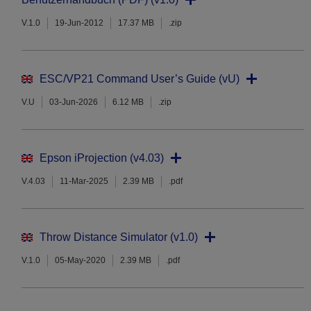
V.1.0
19-Jun-2012
17.37 MB
.zip
ESC/VP21 Command User’s Guide (vU)
V.U
03-Jun-2026
6.12 MB
.zip
Epson iProjection (v4.03)
V.4.03
11-Mar-2025
2.39 MB
.pdf
Throw Distance Simulator (v1.0)
V.1.0
05-May-2020
2.39 MB
.pdf