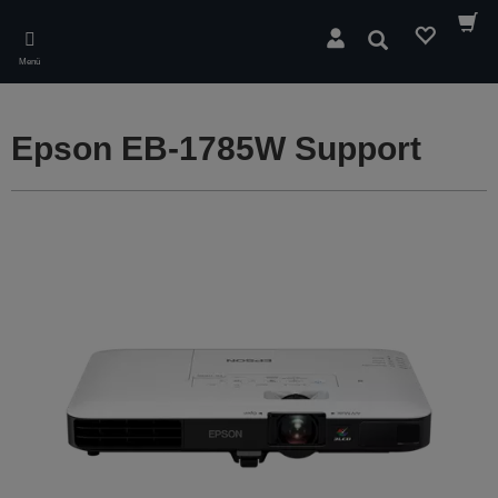
Skip
to
Suchen
main
Menü
content
Epson EB-1785W Support