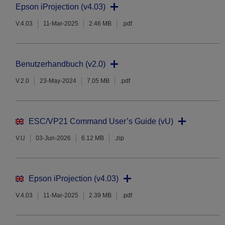
Epson iProjection (v4.03)
V.4.03
11-Mar-2025
2.46 MB
.pdf
Benutzerhandbuch (v2.0)
V.2.0
23-May-2024
7.05 MB
.pdf
ESC/VP21 Command User’s Guide (vU)
V.U
03-Jun-2026
6.12 MB
.zip
Epson iProjection (v4.03)
V.4.03
11-Mar-2025
2.39 MB
.pdf