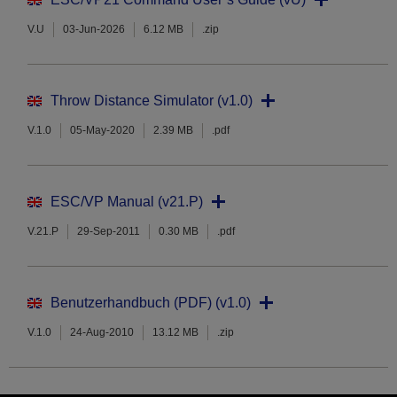
V.U
03-Jun-2026
6.12 MB
.zip
Throw Distance Simulator (v1.0)
V.1.0
05-May-2020
2.39 MB
.pdf
ESC/VP Manual (v21.P)
V.21.P
29-Sep-2011
0.30 MB
.pdf
Benutzerhandbuch (PDF) (v1.0)
V.1.0
24-Aug-2010
13.12 MB
.zip