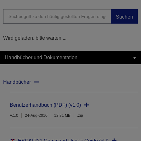
Suchen
Wird geladen, bitte warten ...
Handbücher und Dokumentation
Handbücher
Benutzerhandbuch (PDF) (v1.0)
V.1.0
24-Aug-2010
12.81 MB
.zip
ESC/VP21 Command User’s Guide (vU)