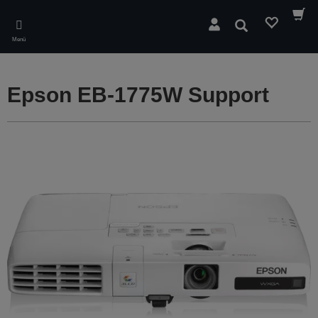
Skip
to
Suchen
main
Menü
content
Epson EB-1775W Support