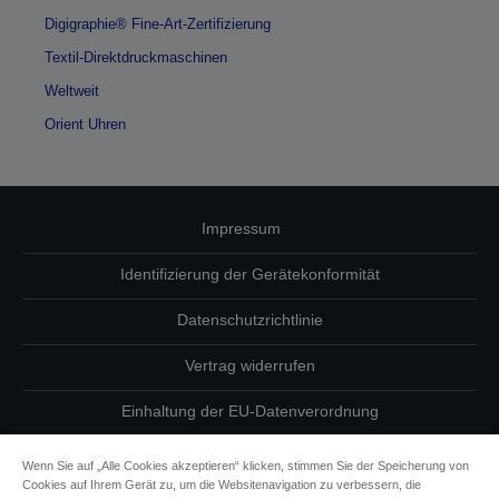
Digigraphie® Fine-Art-Zertifizierung
Textil-Direktdruckmaschinen
Weltweit
Orient Uhren
Impressum
Identifizierung der Gerätekonformität
Datenschutzrichtlinie
Vertrag widerrufen
Einhaltung der EU-Datenverordnung
Fragen zum Datenschutz
Wenn Sie auf „Alle Cookies akzeptieren“ klicken, stimmen Sie der Speicherung von
Cookies auf Ihrem Gerät zu, um die Websitenavigation zu verbessern, die