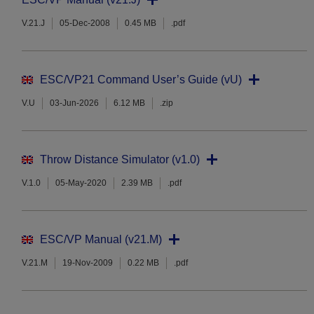
V.21.J
05-Dec-2008
0.45 MB
.pdf
ESC/VP21 Command User’s Guide (vU)
V.U
03-Jun-2026
6.12 MB
.zip
Throw Distance Simulator (v1.0)
V.1.0
05-May-2020
2.39 MB
.pdf
ESC/VP Manual (v21.M)
V.21.M
19-Nov-2009
0.22 MB
.pdf