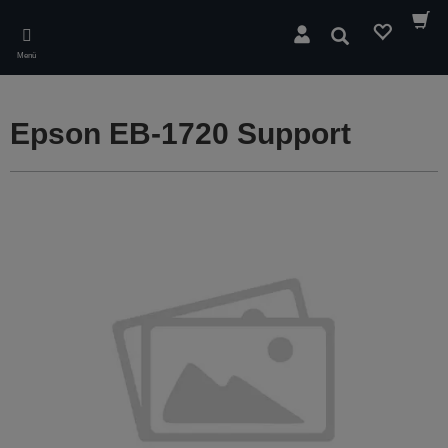
Skip
to
Suchen
main
Menü
content
Epson EB-1720 Support