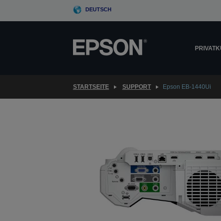
Skip
DEUTSCH
to
main
content
PRIVAT
STARTSEITE
SUPPORT
Epson EB-1440Ui