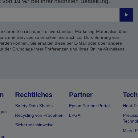
t von
10 %*
bei Ihrer nächsten Bestellung.
Send
erklären Sie sich damit einverstanden, Marketing-Materialien über
ons und Services zu erhalten, die auch zur Durchführung von
rden können. Sie erhalten diese per E-Mail oder über andere
uf der Grundlage Ihrer Präferenzen und Ihres Online-Verhaltens
n
Rechtliches
Partner
Tech
Safety Data Sheets
Epson Partner Portal
Heat-Fr
gen
Recycling von Produkten
LPGA
Precisi
Technol
Sicherheitshinweise
Micro P
gen