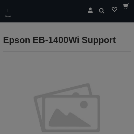
Skip
to
Suchen
main
Menü
content
Epson EB-1400Wi Support