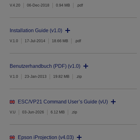
V.4.20
06-Dec-2018
0.94 MB
.pdf
Installation Guide (v1.0)
V.1.0
17-Jul-2014
18.66 MB
.pdf
Benutzerhandbuch (PDF) (v1.0)
V.1.0
23-Jan-2013
19.82 MB
.zip
ESC/VP21 Command User’s Guide (vU)
V.U
03-Jun-2026
6.12 MB
.zip
Epson iProjection (v4.03)