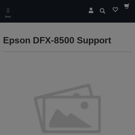
Skip
to
Suchen
main
Menü
content
Epson DFX-8500 Support