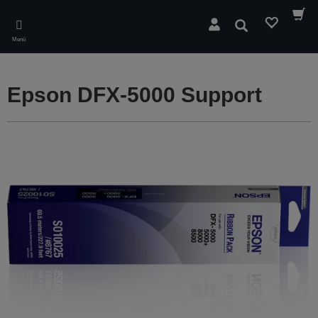
Skip
to
Suchen
main
Menü
content
Epson DFX-5000 Support