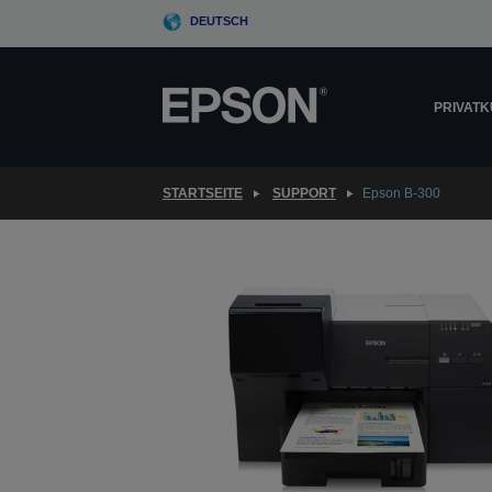
Skip
DEUTSCH
to
main
content
PRIVAT
STARTSEITE
SUPPORT
Epson B-300