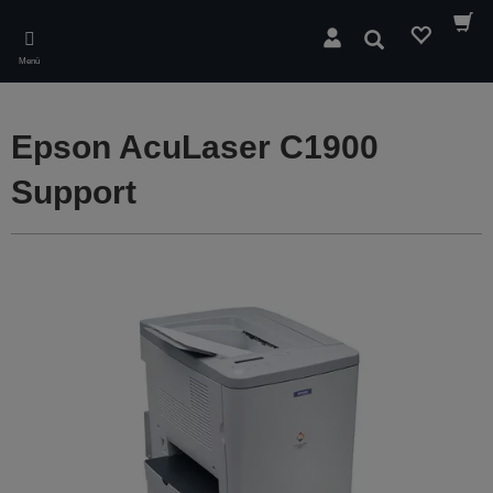
Skip
to
Suchen
main
Menü
content
Epson AcuLaser C1900
Support