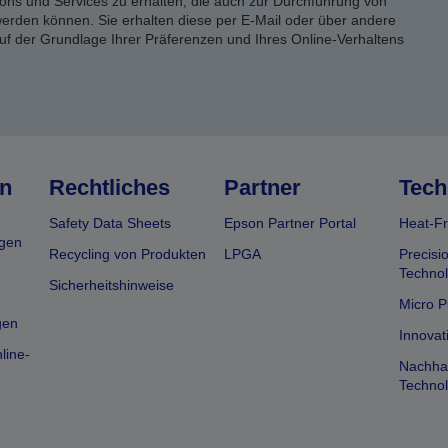
ons und Services zu erhalten, die auch zur Durchführung von
rden können. Sie erhalten diese per E-Mail oder über andere
uf der Grundlage Ihrer Präferenzen und Ihres Online-Verhaltens
n
Rechtliches
Partner
Tech
Safety Data Sheets
Epson Partner Portal
Heat-Fr
gen
Recycling von Produkten
LPGA
Precisi
Technol
Sicherheitshinweise
Micro P
gen
Innovat
line-
Nachhal
Technol