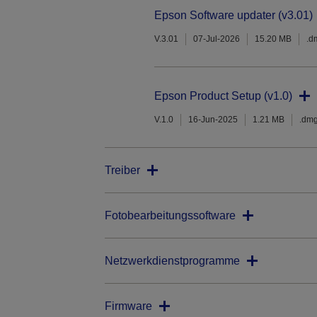
Epson Software updater (v3.01)
V.3.01
07-Jul-2026
15.20 MB
.d
Epson Product Setup (v1.0)
V.1.0
16-Jun-2025
1.21 MB
.dm
Treiber
Fotobearbeitungssoftware
Netzwerkdienstprogramme
Firmware