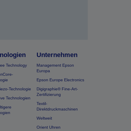
nologien
Unternehmen
ee Technology
Management Epson
Europa
onCore-
ogie
Epson Europe Electronics
iezo-Technologie
Digigraphie® Fine-Art-
Zertifizierung
ive Technologien
Textil-
tigere
Direktdruckmaschinen
ogien
Weltweit
Orient Uhren