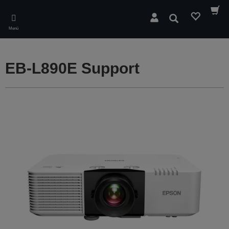
Skip
to
Suchen
main
Menü
content
EB-L890E Support