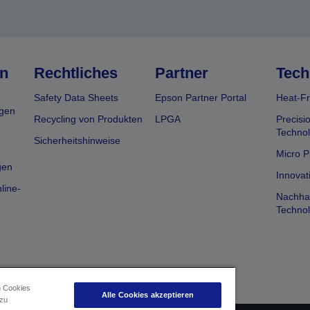
n
Rechtliches
Partner
Tech
Safety Data Sheets
Epson Partner Portal
Heat-Fr
gen
Recycling von Produkten
LPGA
Precisi
Technol
Sicherheitshinweise
Micro P
gen
Innovat
line-
Nachhal
Technol
n Cookies
Alle Cookies akzeptieren
 zu