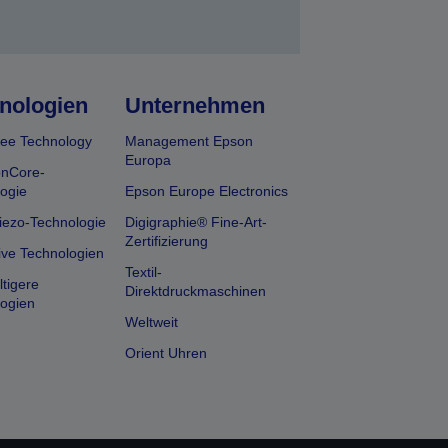
nologien
Unternehmen
ee Technology
Management Epson
Europa
onCore-
ogie
Epson Europe Electronics
iezo-Technologie
Digigraphie® Fine-Art-
Zertifizierung
ive Technologien
Textil-
tigere
Direktdruckmaschinen
ogien
Weltweit
Orient Uhren