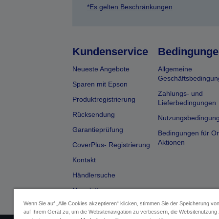
*Es gelten Beschränkungen
Kundenservice
Bedingunge
Neueste Angebote
Allgemeine
Geschäftsbedingun
Sparen mit Epson
Zahlungs- und
Produktregistrierung
Lieferbedingungen
Rücksendung
Nutzungsbedingun
Garantieprüfung
Bedingungen für On
Aktionen
CoverPlus- Registrierung
Kontakt
Händlersuche
Newsletter
Wenn Sie auf „Alle Cookies akzeptieren“ klicken, stimmen Sie der Speicherung vo
auf Ihrem Gerät zu, um die Websitenavigation zu verbessern, die Websitenutzung