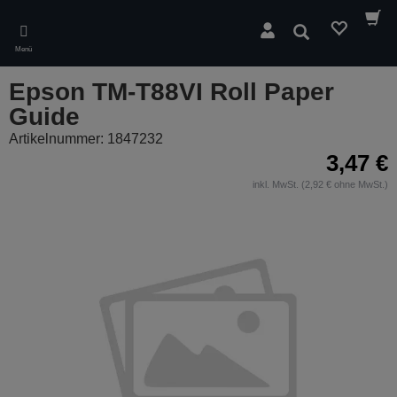
Skip
to
Suchen
main
Menü
content
Epson TM-T88VI Roll Paper
Guide
Artikelnummer: 1847232
3,47 €
inkl. MwSt. (2,92 € ohne MwSt.)