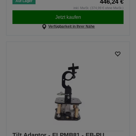
446,24 €
Auf Lager
inkl. MwSt. (374,99 € ohne MwSt.)
Jetzt kaufen
Verfügbarkeit in Ihrer Nähe
Tilt Adaptor - ELPMB81 - EB-PU