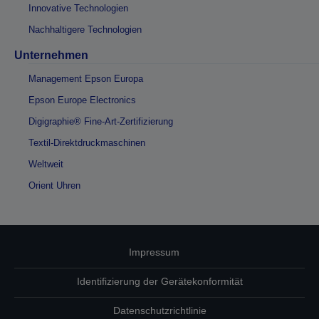
Innovative Technologien
Nachhaltigere Technologien
Unternehmen
Management Epson Europa
Epson Europe Electronics
Digigraphie® Fine-Art-Zertifizierung
Textil-Direktdruckmaschinen
Weltweit
Orient Uhren
Impressum
Identifizierung der Gerätekonformität
Datenschutzrichtlinie