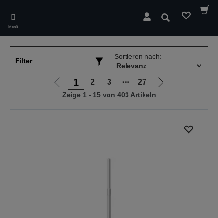
Skip
to
Suchen
main
Menü
content
Sortieren nach:
Filter
1
2
3
⋯
27
Zur
Zur
Zeige 1 - 15 von 403 Artikeln
vorherigen
nächsten
Seite
Seite