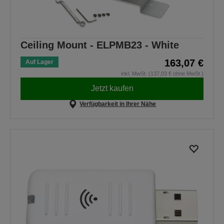
Ceiling Mount - ELPMB23 - White
163,07 €
Auf Lager
inkl. MwSt. (137,03 € ohne MwSt.)
Jetzt kaufen
Verfügbarkeit in Ihrer Nähe