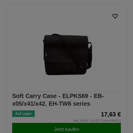
Soft Carry Case - ELPKS69 - EB-
x05/x41/x42, EH-TW6 series
17,63 €
Auf Lager
inkl. MwSt. (14,82 € ohne MwSt.)
Jetzt kaufen