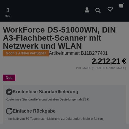
Skip
to
Suchen
main
Menü
content
WorkForce DS-51000WN, DIN
A3-Flachbett-Scanner mit
Netzwerk und WLAN
Artikelnummer: B11B277401
Noch 1 Artikel verfügbar
2.212,21 €
inkl. MwSt. (1.859,00 € ohne MwSt.)
Neu
Kostenlose Standardlieferung
Kostenlose Standardlieferung bei allen Bestellungen ab 25 €
Einfache Rückgabe
Innerhalb von 30 Tagen nach Lieferung zurücksenden.
Mehr erfahren