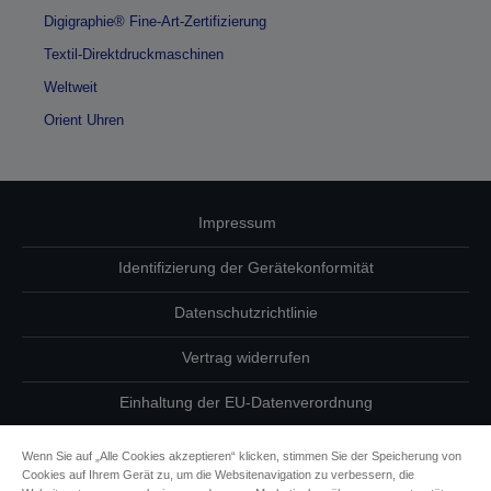
Digigraphie® Fine-Art-Zertifizierung
Textil-Direktdruckmaschinen
Weltweit
Orient Uhren
Impressum
Identifizierung der Gerätekonformität
Datenschutzrichtlinie
Vertrag widerrufen
Einhaltung der EU-Datenverordnung
Fragen zum Datenschutz
Wenn Sie auf „Alle Cookies akzeptieren“ klicken, stimmen Sie der Speicherung von
Cookies auf Ihrem Gerät zu, um die Websitenavigation zu verbessern, die