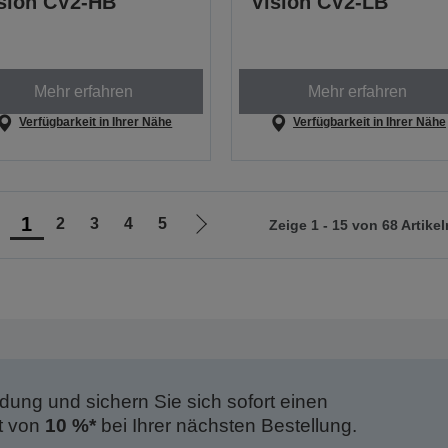
sion CV2-HB
Vision CV2-LB
Mehr erfahren
Mehr erfahren
Verfügbarkeit in Ihrer Nähe
Verfügbarkeit in Ihrer Nähe
1
2
3
4
5
Zeige 1 - 15 von 68 Artikel
ur
Zur
orherigen
nächsten
eite
Seite
dung und sichern Sie sich sofort einen
t von
10 %*
bei Ihrer nächsten Bestellung.