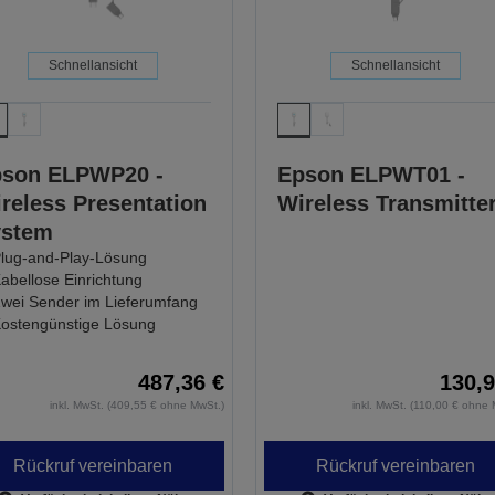
Schnellansicht
Schnellansicht
son ELPWP20 -
Epson ELPWT01 -
reless Presentation
Wireless Transmitte
ystem
lug-and-Play-Lösung
abellose Einrichtung
wei Sender im Lieferumfang
ostengünstige Lösung
487,36 €
130,9
inkl. MwSt. (409,55 € ohne MwSt.)
inkl. MwSt. (110,00 € ohne 
Rückruf vereinbaren
Rückruf vereinbaren