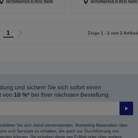
Verfügbarkeit in Ihrer Nähe
Verfügbarkeit in Ihrer Nähe
1
Zeige 1 - 2 von 2 Artikel
ur
Zur
orherigen
nächsten
eite
Seite
dung und sichern Sie sich sofort einen
t von
10 %*
bei Ihrer nächsten Bestellung.
Send
erklären Sie sich damit einverstanden, Marketing-Materialien über
ons und Services zu erhalten, die auch zur Durchführung von
rden können. Sie erhalten diese per E-Mail oder über andere