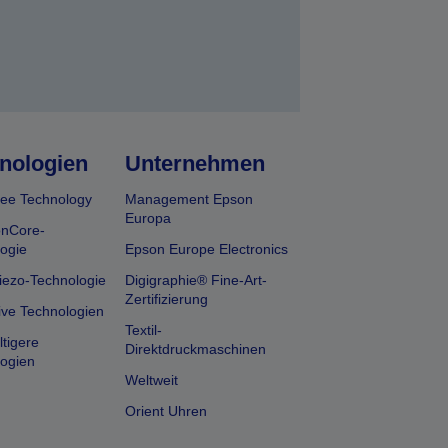
nologien
Unternehmen
ee Technology
Management Epson
Europa
onCore-
ogie
Epson Europe Electronics
iezo-Technologie
Digigraphie® Fine-Art-
Zertifizierung
ive Technologien
Textil-
tigere
Direktdruckmaschinen
ogien
Weltweit
Orient Uhren