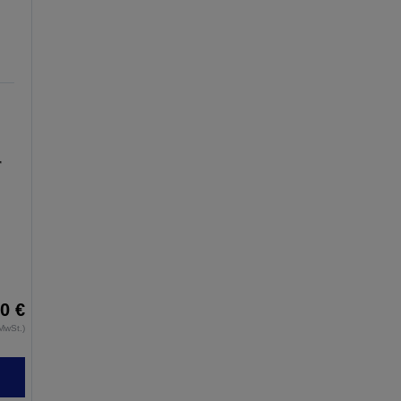
r
0 €
MwSt.)