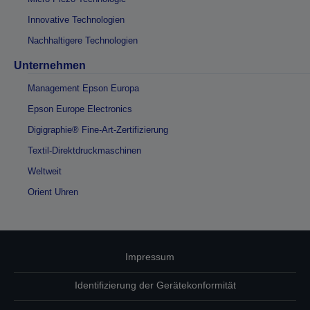
Innovative Technologien
Nachhaltigere Technologien
Unternehmen
Management Epson Europa
Epson Europe Electronics
Digigraphie® Fine-Art-Zertifizierung
Textil-Direktdruckmaschinen
Weltweit
Orient Uhren
Impressum
Identifizierung der Gerätekonformität