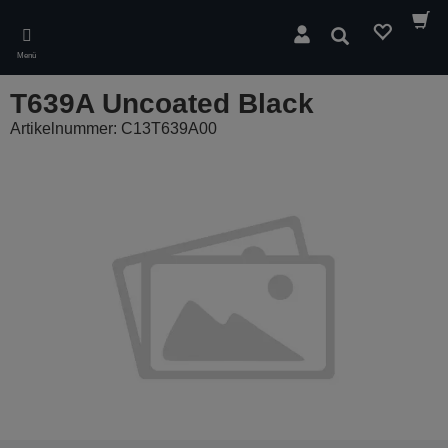
Skip
to
Suchen
main
Menü
content
T639A Uncoated Black
Artikelnummer: C13T639A00