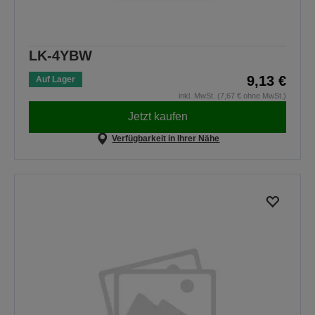
LK-4YBW
9,13 €
Auf Lager
inkl. MwSt. (7,67 € ohne MwSt.)
Jetzt kaufen
Verfügbarkeit in Ihrer Nähe