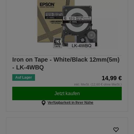
Iron on Tape - White/Black 12mm(5m)
- LK-4WBQ
14,99 €
Auf Lager
inkl. MwSt. (12,60 € ohne MwSt.)
Jetzt kaufen
Verfügbarkeit in Ihrer Nähe