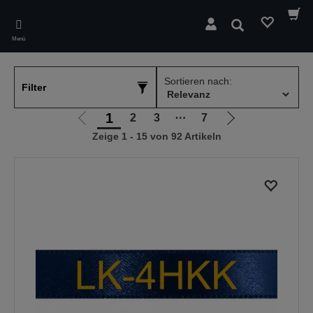
Skip
to
Suchen
main
Menü
content
Sortieren nach:
Filter
1
2
3
⋯
7
Zur
Zur
Zeige 1 - 15 von 92 Artikeln
vorherigen
nächsten
Seite
Seite