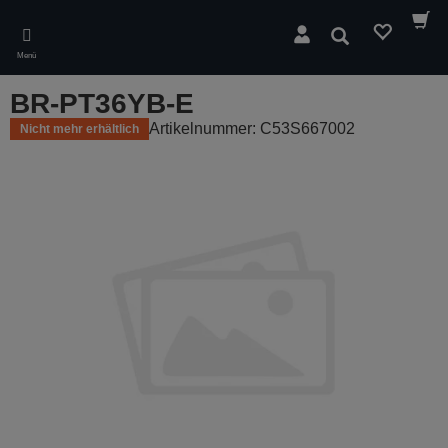
Skip
to
Suchen
main
Menü
content
BR-PT36YB-E
Artikelnummer: C53S667002
Nicht mehr erhältlich