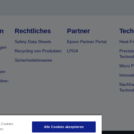
n
Rechtliches
Partner
Tech
Safety Data Sheets
Epson Partner Portal
Heat-Fr
gen
Recycling von Produkten
LPGA
Precisi
Technol
Sicherheitshinweise
Micro P
gen
Innovat
line-
Nachhal
Technol
n Cookies
Alle Cookies akzeptieren
 zu