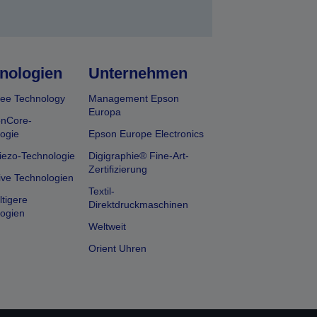
nologien
Unternehmen
ee Technology
Management Epson
Europa
onCore-
ogie
Epson Europe Electronics
iezo-Technologie
Digigraphie® Fine-Art-
Zertifizierung
ive Technologien
Textil-
tigere
Direktdruckmaschinen
ogien
Weltweit
Orient Uhren