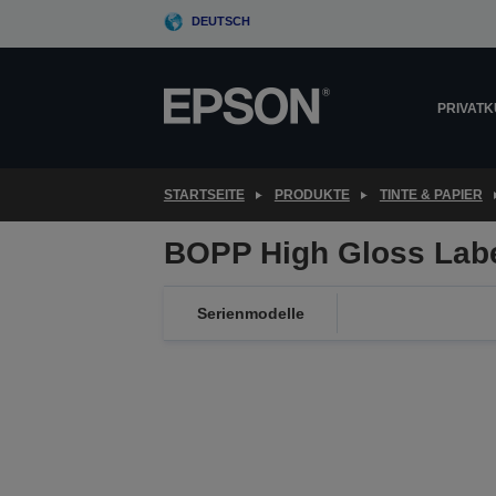
Skip
DEUTSCH
to
main
content
PRIVAT
STARTSEITE
PRODUKTE
TINTE & PAPIER
BOPP High Gloss Lab
Serienmodelle