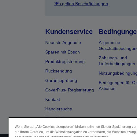
*Es gelten Beschränkungen
Kundenservice
Bedingunge
Neueste Angebote
Allgemeine
Geschäftsbedingun
Sparen mit Epson
Zahlungs- und
Produktregistrierung
Lieferbedingungen
Rücksendung
Nutzungsbedingun
Garantieprüfung
Bedingungen für On
Aktionen
CoverPlus- Registrierung
Kontakt
Händlersuche
Newsletter
Wenn Sie auf „Alle Cookies akzeptieren“ klicken, stimmen Sie der Speicherung vo
auf Ihrem Gerät zu, um die Websitenavigation zu verbessern, die Websitenutzung