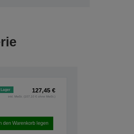
rie
127,45 €
 Lager
inkl. MwSt. (107,10 € ohne MwSt.)
In den Warenkorb legen