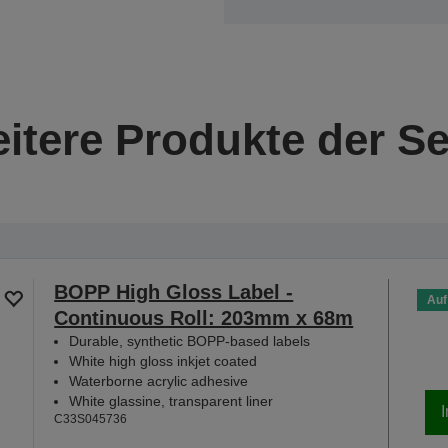
itere Produkte der Se
BOPP High Gloss Label -
Auf
Continuous Roll: 203mm x 68m
Durable, synthetic BOPP-based labels
White high gloss inkjet coated
Waterborne acrylic adhesive
White glassine, transparent liner
C33S045736