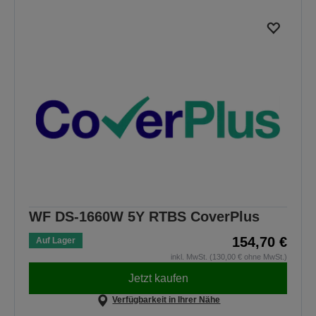
WF DS-1660W 5Y RTBS CoverPlus
154,70 €
Auf Lager
inkl. MwSt. (130,00 € ohne MwSt.)
Jetzt kaufen
Verfügbarkeit in Ihrer Nähe