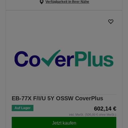
Verfügbarkeit in Ihrer Nähe
EB-77X F/I/U 5Y OSSW CoverPlus
602,14 €
Auf Lager
inkl. MwSt. (506,00 € ohne MwSt.)
Jetzt kaufen