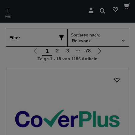
Skip
to
Suchen
main
Menü
content
Sortieren nach:
Filter
1
2
3
⋯
78
Zur
Zur
Zeige 1 - 15 von 1156 Artikeln
vorherigen
nächsten
Seite
Seite