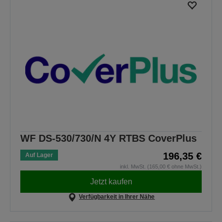
WF DS-530/730/N 4Y RTBS CoverPlus
196,35 €
Auf Lager
inkl. MwSt. (165,00 € ohne MwSt.)
Jetzt kaufen
Verfügbarkeit in Ihrer Nähe