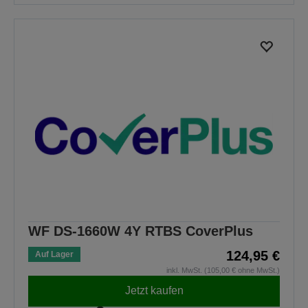
WF DS-1660W 4Y RTBS CoverPlus
124,95 €
Auf Lager
inkl. MwSt. (105,00 € ohne MwSt.)
Jetzt kaufen