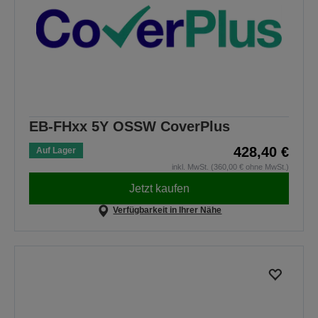
EB-FHxx 5Y OSSW CoverPlus
428,40 €
Auf Lager
inkl. MwSt. (360,00 € ohne MwSt.)
Jetzt kaufen
Verfügbarkeit in Ihrer Nähe