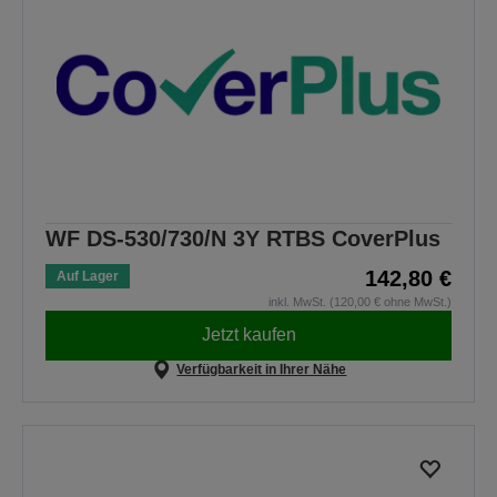
WF DS-530/730/N 3Y RTBS CoverPlus
142,80 €
Auf Lager
inkl. MwSt. (120,00 € ohne MwSt.)
Jetzt kaufen
Verfügbarkeit in Ihrer Nähe