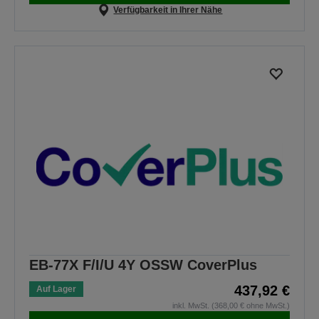
Verfügbarkeit in Ihrer Nähe
EB-77X F/I/U 4Y OSSW CoverPlus
437,92 €
Auf Lager
inkl. MwSt. (368,00 € ohne MwSt.)