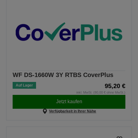
WF DS-1660W 3Y RTBS CoverPlus
95,20 €
Auf Lager
inkl. MwSt. (80,00 € ohne MwSt.)
Jetzt kaufen
Verfügbarkeit in Ihrer Nähe