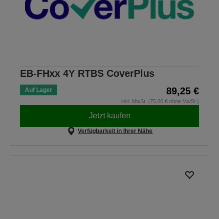
EB-FHxx 4Y RTBS CoverPlus
89,25 €
Auf Lager
inkl. MwSt. (75,00 € ohne MwSt.)
Jetzt kaufen
Verfügbarkeit in Ihrer Nähe