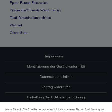
Epson Europe Electronics
Digigraphie® Fine-Art-Zertifizierung
Textil-Direktdruckmaschinen
Weltweit
Orient Uhren
Impressum
Identifizierung der Gerätekonformität
Datenschutzrichtlinie
Vertrag widerrufen
Einhaltung der EU-Datenverordnung
Fragen zum Datenschutz
Wenn Sie auf „Alle Cookies akzeptieren“ klicken, stimmen Sie der Speicherung von