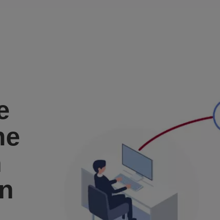
e
ne
n
en