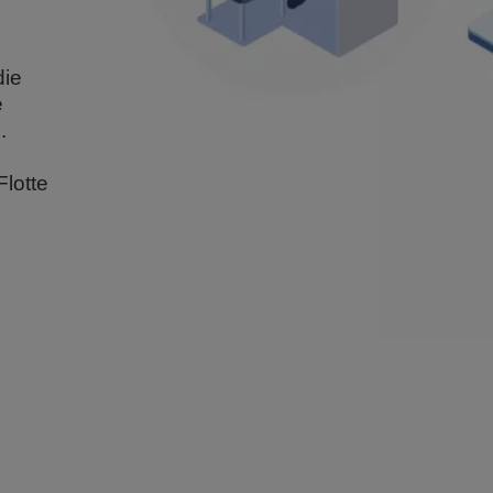
die
e
.
Flotte