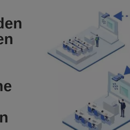
den
en
ne
en