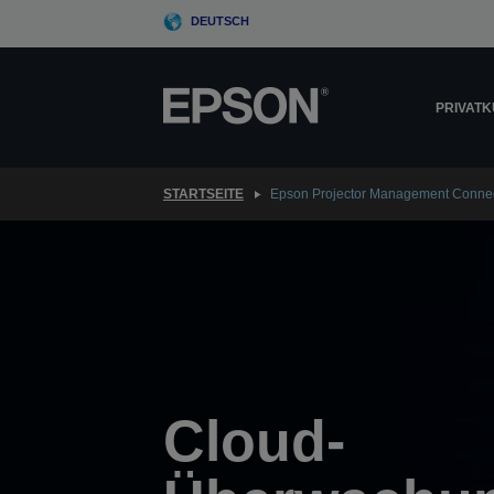
Skip
DEUTSCH
to
main
content
PRIVAT
STARTSEITE
Epson Projector Management Conne
Cloud-