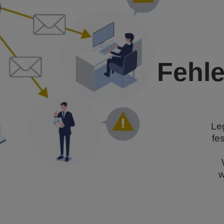
Fehl
Le
fe
w