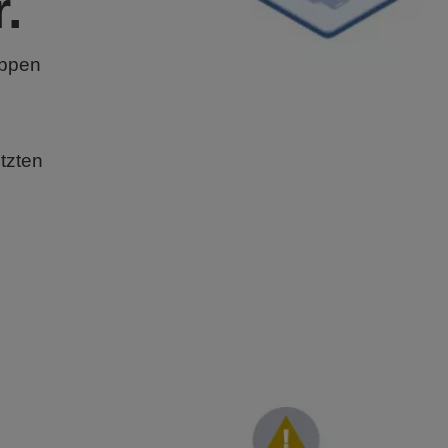
.
uppen
tzten