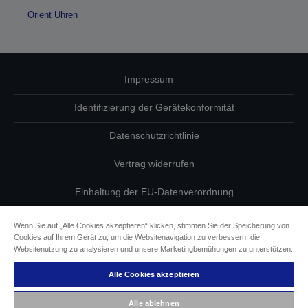
Orient Uhren
Impressum
Identifizierung der Gerätekonformität
Datenschutzrichtlinie
Vertrag widerrufen
Einhaltung der EU-Datenverordnung
Fragen zum Datenschutz
Wenn Sie auf „Alle Cookies akzeptieren“ klicken, stimmen Sie der Speicherung von
Cookies auf Ihrem Gerät zu, um die Websitenavigation zu verbessern, die
Informationen zu Cookies
Websitenutzung zu analysieren und unsere Marketingbemühungen zu unterstützen.
Alle Cookies akzeptieren
Epson Engagement für Barrierefreiheit
Alle ablehnen