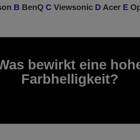
son
B
BenQ
C
Viewsonic
D
Acer
E
Op
Was bewirkt eine hoh
Farbhelligkeit?