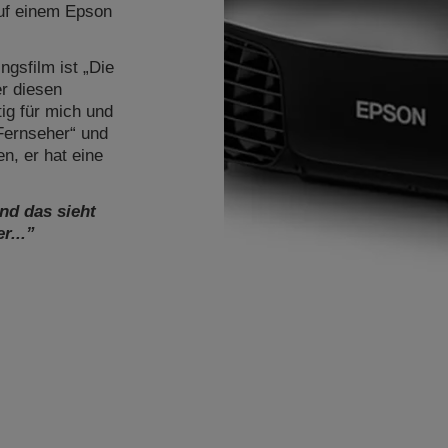
 auf einem Epson
ngsfilm ist „Die
er diesen
tig für mich und
Fernseher“ und
en, er hat eine
und das sieht
r...”