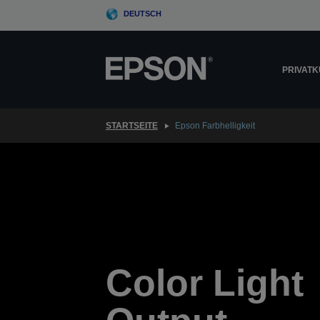
Skip
DEUTSCH
to
main
content
PRIVAT
STARTSEITE
Epson Farbhelligkeit
Color Light