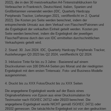
2022), die in den 30 meistverkauften A4-Tintenstrahldruckern für
Verbraucher in Frankreich, Deutschland, Italien, Spanien und
Großbritannien verwendet werden (IDC, Quarterly Hardcopy
Peripherals Tracker, Lieferungen 2021, veröffentlicht im 2. Quartal
2022). Die Kosten pro Seite werden berechnet, indem der
entsprechende Umsatz aus dem Verkauf von Flaschen/Patronen und
die Ergiebigkeit der verkauften Einheit geteilt werden. Kosten pro
Seite werden berechnet, indem die Ergiebigkeit der jeweiligen
Flasche/Patrone durch den von IDC ermittelten durchschnittlichen
Verkaufspreis geteilt wird.
2. Stand: 30. Juni 2024. IDC, Quarterly Hardcopy Peripherals Tracker,
Auslieferungen Q3 2023 bis Q2 2024, veröffentlicht Q2 2024.
3. Inklusive Tinte für bis zu 3 Jahre - Basierend auf einem
Druckvolumen von 100 DIN-A4-Seiten pro Monat und der niedrigsten
Ergiebigkeit mit dem ersten Tintensatz. Foto- und Business-Modelle
ausgenommen.
4. Druckt bis zu XXX Fotos/Druckt bis zu XXX Seiten
Die angegebene Ergiebigkeit wurde auf der Basis eines
Originalverfahrens von Epson aus einer Drucksimulation für
Testmuster nach ISO/IEC 24712 oder 29103 berechnet. Die
angegebene Ergiebigkeit wurde NICHT gemäß ISO/IEC 24711 oder
29102 gemessen. Die tatsächliche Ergiebigkeit ist von den gedruckten