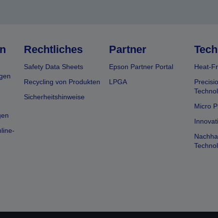
n
Rechtliches
Partner
Tech
Safety Data Sheets
Epson Partner Portal
Heat-Fr
gen
Recycling von Produkten
LPGA
Precisi
Technol
Sicherheitshinweise
Micro P
gen
Innovat
line-
Nachhal
Technol