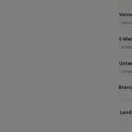
Vorn
E-Mai
Unte
Bran
Land