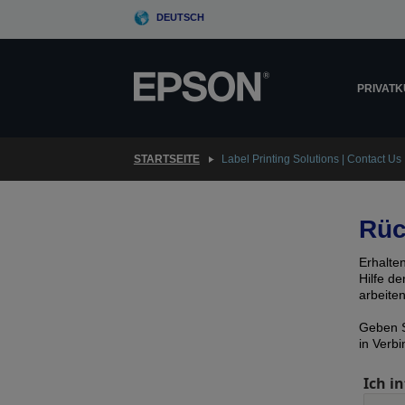
Skip
DEUTSCH
to
main
content
PRIVAT
STARTSEITE
Label Printing Solutions | Contact Us
Rüc
Erhalte
Hilfe d
arbeite
Geben S
in Verb
Ich in