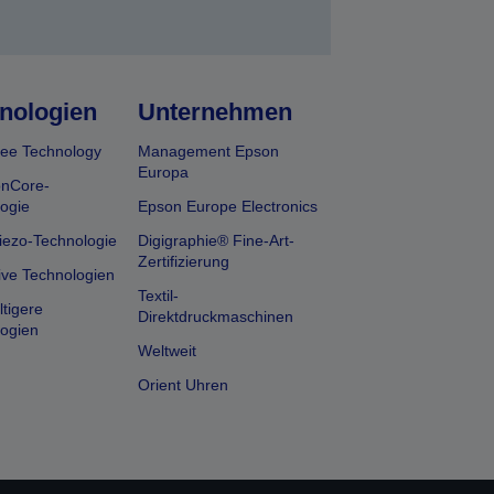
nologien
Unternehmen
ee Technology
Management Epson
Europa
onCore-
ogie
Epson Europe Electronics
iezo-Technologie
Digigraphie® Fine-Art-
Zertifizierung
ive Technologien
Textil-
tigere
Direktdruckmaschinen
ogien
Weltweit
Orient Uhren