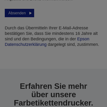
Absenden
Durch das Übermitteln Ihrer E-Mail-Adresse
bestätigen Sie, dass Sie mindestens 16 Jahre alt
sind und den Bedingungen, die in der
Epson
Datenschutzerklärung
dargelegt sind, zustimmen.
Vielen Dank für das Einreichen Ihrer Einreichung.
Wir werden uns innerhalb der nächsten Werktage
mit Ihnen in Verbindung setzen.
Erfahren Sie mehr
über unsere
Farbetikettendrucker.