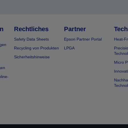
n
Rechtliches
Partner
Tech
Safety Data Sheets
Epson Partner Portal
Heat-Fr
gen
Recycling von Produkten
LPGA
Precisi
Technol
Sicherheitshinweise
Micro P
gen
Innovat
line-
Nachhal
Technol