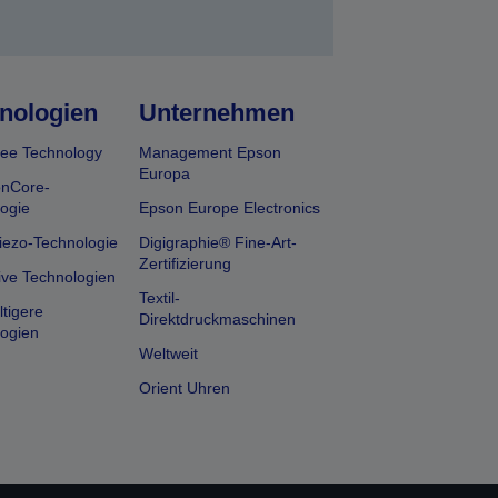
nologien
Unternehmen
ee Technology
Management Epson
Europa
onCore-
ogie
Epson Europe Electronics
iezo-Technologie
Digigraphie® Fine-Art-
Zertifizierung
ive Technologien
Textil-
tigere
Direktdruckmaschinen
ogien
Weltweit
Orient Uhren