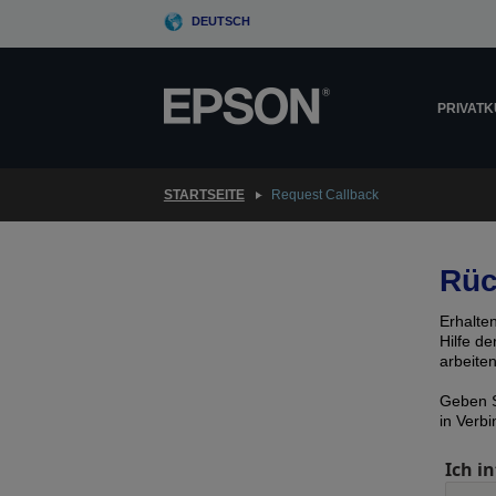
Skip
DEUTSCH
to
main
content
PRIVAT
STARTSEITE
Request Callback
Rüc
Erhalte
Hilfe d
arbeite
Geben S
in Verb
Ich in