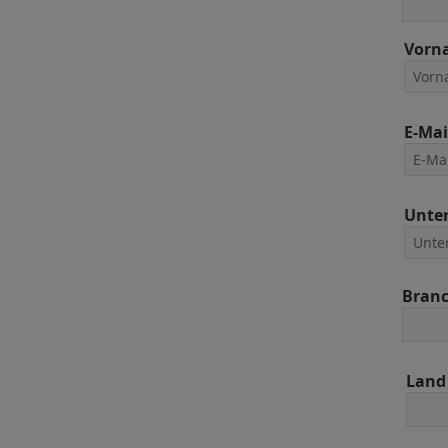
Vorn
E-Mai
Unte
Bran
Land