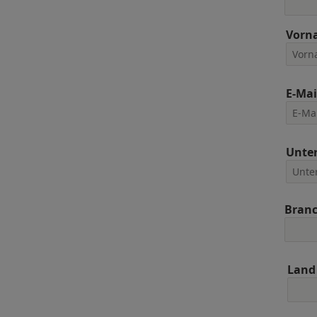
Vorn
E-Mai
Unte
Bran
Land