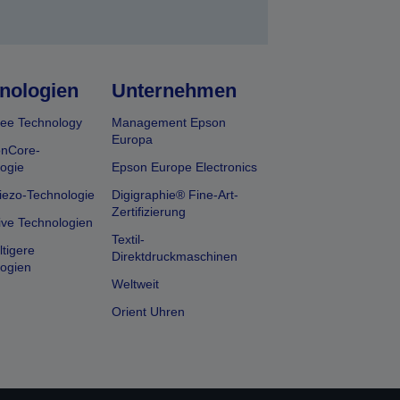
nologien
Unternehmen
ee Technology
Management Epson
Europa
onCore-
ogie
Epson Europe Electronics
iezo-Technologie
Digigraphie® Fine-Art-
Zertifizierung
ive Technologien
Textil-
tigere
Direktdruckmaschinen
ogien
Weltweit
Orient Uhren