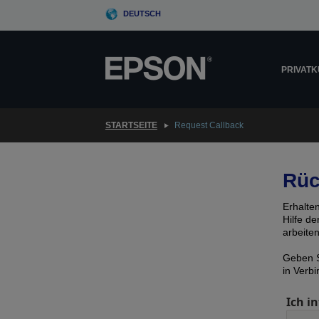
Skip
DEUTSCH
to
main
content
PRIVAT
STARTSEITE
Request Callback
Rüc
Erhalte
Hilfe d
arbeite
Geben S
in Verb
Ich in