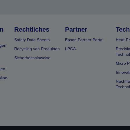
n
Rechtliches
Partner
Tech
Safety Data Sheets
Epson Partner Portal
Heat-Fr
gen
Recycling von Produkten
LPGA
Precisi
Technol
Sicherheitshinweise
Micro P
gen
Innovat
line-
Nachhal
Technol