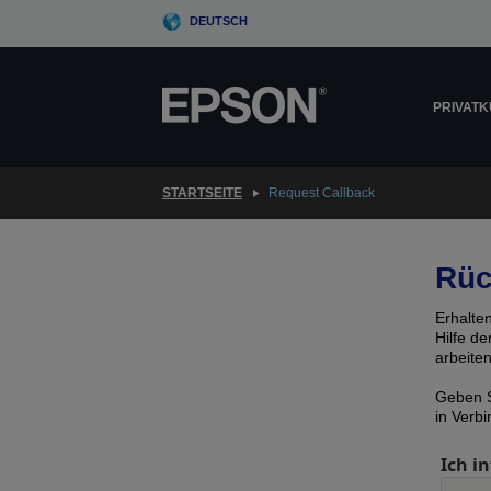
Skip
DEUTSCH
to
main
content
PRIVAT
STARTSEITE
Request Callback
Rüc
Erhalte
Hilfe d
arbeite
Geben S
in Verb
Ich in