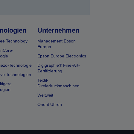
nologien
Unternehmen
ee Technology
Management Epson
Europa
onCore-
ogie
Epson Europe Electronics
iezo-Technologie
Digigraphie® Fine-Art-
Zertifizierung
ive Technologien
Textil-
tigere
Direktdruckmaschinen
ogien
Weltweit
Orient Uhren