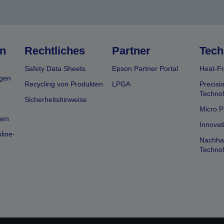
n
Rechtliches
Partner
Tech
Safety Data Sheets
Epson Partner Portal
Heat-Fr
gen
Recycling von Produkten
LPGA
Precisi
Technol
Sicherheitshinweise
Micro P
gen
Innovat
line-
Nachhal
Technol