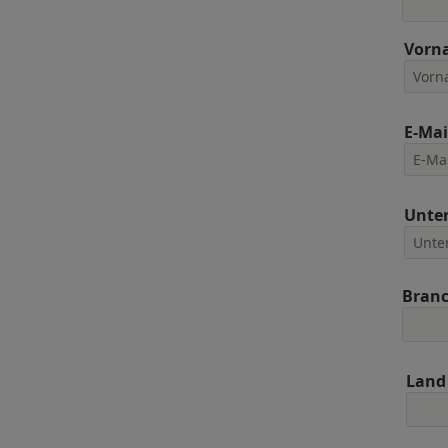
Vorn
E-Mai
Unte
Bran
Land