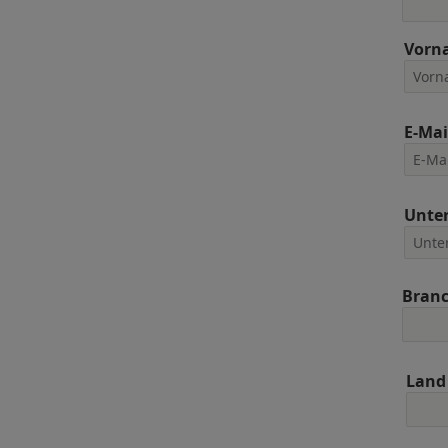
Vorn
E-Mai
Unte
Bran
Land