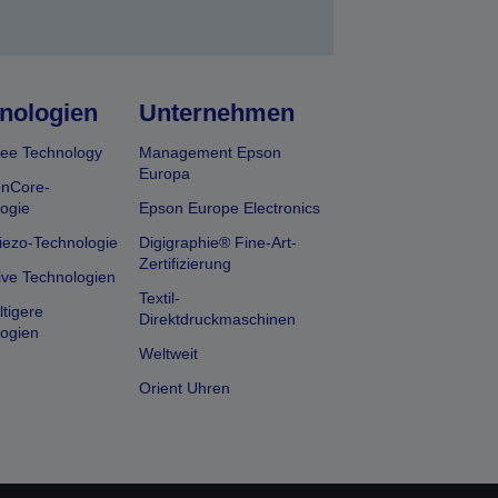
nologien
Unternehmen
ee Technology
Management Epson
Europa
onCore-
ogie
Epson Europe Electronics
iezo-Technologie
Digigraphie® Fine-Art-
Zertifizierung
ive Technologien
Textil-
tigere
Direktdruckmaschinen
ogien
Weltweit
Orient Uhren