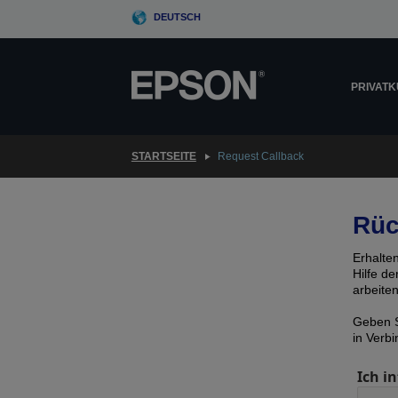
Skip
DEUTSCH
to
main
content
PRIVAT
STARTSEITE
Request Callback
Rüc
Erhalte
Hilfe d
arbeite
Geben S
in Verb
Ich in