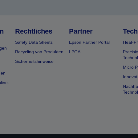
n
Rechtliches
Partner
Tech
Safety Data Sheets
Epson Partner Portal
Heat-Fr
gen
Recycling von Produkten
LPGA
Precisi
Technol
Sicherheitshinweise
Micro P
gen
Innovat
line-
Nachhal
Technol