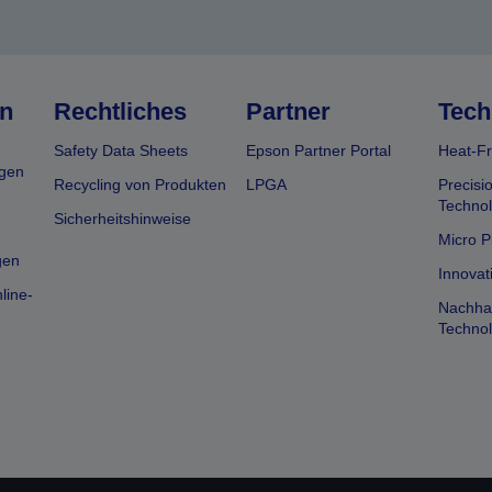
n
Rechtliches
Partner
Tech
Safety Data Sheets
Epson Partner Portal
Heat-Fr
gen
Recycling von Produkten
LPGA
Precisi
Technol
Sicherheitshinweise
Micro P
gen
Innovat
line-
Nachhal
Technol