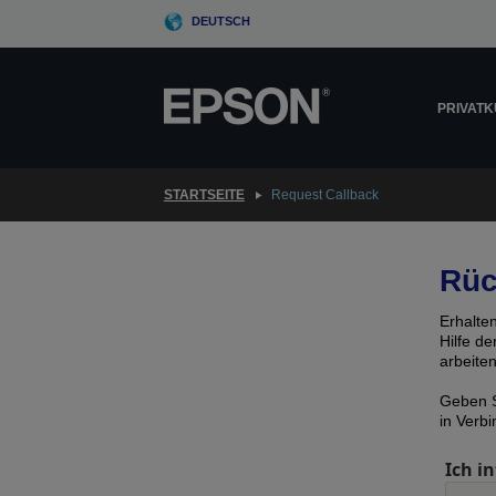
Skip
DEUTSCH
to
main
content
PRIVAT
STARTSEITE
Request Callback
Rüc
Erhalte
Hilfe d
arbeite
Geben S
in Verb
Ich in