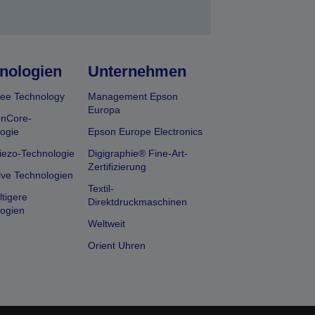
nologien
Unternehmen
ee Technology
Management Epson
Europa
onCore-
ogie
Epson Europe Electronics
iezo-Technologie
Digigraphie® Fine-Art-
Zertifizierung
ive Technologien
Textil-
tigere
Direktdruckmaschinen
ogien
Weltweit
Orient Uhren