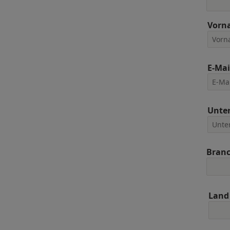
Vorn
E-Mai
Unte
Bran
Land