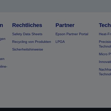
n
Rechtliches
Partner
Tech
Safety Data Sheets
Epson Partner Portal
Heat-Fr
gen
Recycling von Produkten
LPGA
Precisi
Technol
Sicherheitshinweise
Micro P
gen
Innovat
line-
Nachhal
Technol