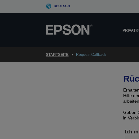
Skip
DEUTSCH
to
main
content
PRIVAT
STARTSEITE
Request Callback
Rüc
Erhalte
Hilfe d
arbeite
Geben S
in Verb
Ich in