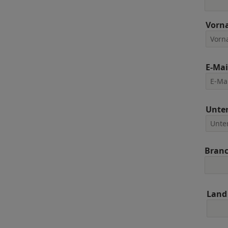
Vorn
E-Mai
Unte
Bran
Land