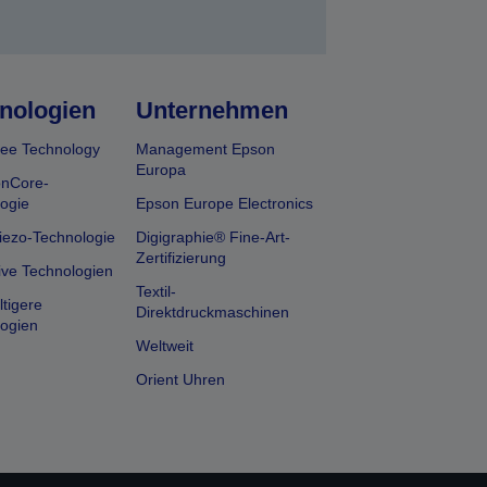
nologien
Unternehmen
ee Technology
Management Epson
Europa
onCore-
ogie
Epson Europe Electronics
iezo-Technologie
Digigraphie® Fine-Art-
Zertifizierung
ive Technologien
Textil-
tigere
Direktdruckmaschinen
ogien
Weltweit
Orient Uhren