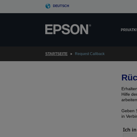
Skip
DEUTSCH
to
main
content
PRIVAT
STARTSEITE
Request Callback
Rüc
Erhalte
Hilfe d
arbeite
Geben S
in Verb
Ich in