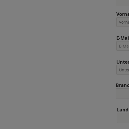
Vorn
E-Mai
Unte
Bran
Land