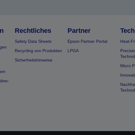
n
Rechtliches
Partner
Tech
Safety Data Sheets
Epson Partner Portal
Heat-Fr
gen
Recycling von Produkten
LPGA
Precisi
Technol
Sicherheitshinweise
Micro P
gen
Innovat
line-
Nachhal
Technol