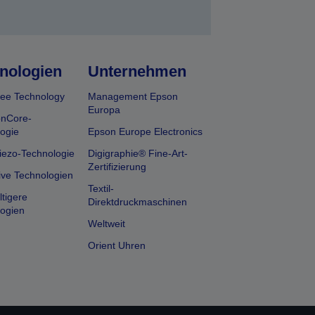
nologien
Unternehmen
ee Technology
Management Epson
Europa
onCore-
ogie
Epson Europe Electronics
iezo-Technologie
Digigraphie® Fine-Art-
Zertifizierung
ive Technologien
Textil-
tigere
Direktdruckmaschinen
ogien
Weltweit
Orient Uhren