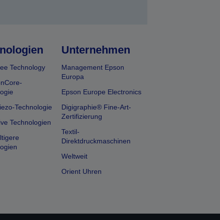
nologien
Unternehmen
ee Technology
Management Epson
Europa
onCore-
ogie
Epson Europe Electronics
iezo-Technologie
Digigraphie® Fine-Art-
Zertifizierung
ive Technologien
Textil-
tigere
Direktdruckmaschinen
ogien
Weltweit
Orient Uhren