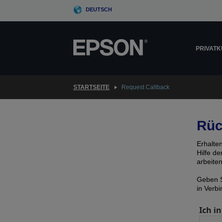
Skip
DEUTSCH
to
main
content
PRIVAT
STARTSEITE
Request Callback
Rüc
Erhalte
Hilfe d
arbeite
Geben S
in Verb
Ich in