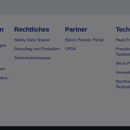
n
Rechtliches
Partner
Tech
Safety Data Sheets
Epson Partner Portal
Heat-Fr
gen
Recycling von Produkten
LPGA
Precisi
Technol
Sicherheitshinweise
Micro P
gen
Innovat
line-
Nachhal
Technol