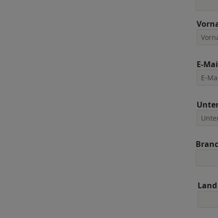
Vorn
E-Mai
Unte
Bran
Land