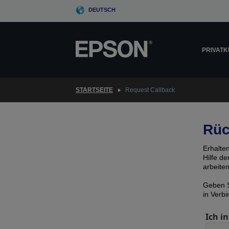
Skip
DEUTSCH
to
main
content
PRIVAT
STARTSEITE
Request Callback
Rüc
Erhalte
Hilfe d
arbeite
Geben S
in Verb
Ich in