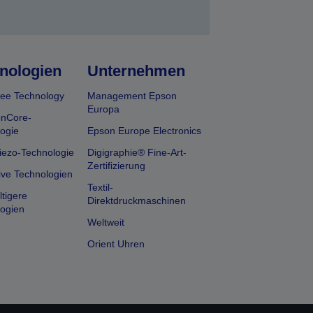
nologien
Unternehmen
ee Technology
Management Epson
Europa
onCore-
ogie
Epson Europe Electronics
iezo-Technologie
Digigraphie® Fine-Art-
Zertifizierung
ive Technologien
Textil-
tigere
Direktdruckmaschinen
ogien
Weltweit
Orient Uhren