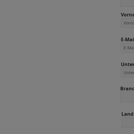
Vorn
E-Mai
Unte
Bran
Land