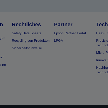
n
Rechtliches
Partner
Tech
Safety Data Sheets
Epson Partner Portal
Heat-Fr
gen
Recycling von Produkten
LPGA
Precisi
Technol
Sicherheitshinweise
Micro P
gen
Innovat
line-
Nachhal
Technol