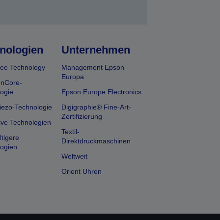
nologien
Unternehmen
ee Technology
Management Epson
Europa
onCore-
ogie
Epson Europe Electronics
iezo-Technologie
Digigraphie® Fine-Art-
Zertifizierung
ive Technologien
Textil-
tigere
Direktdruckmaschinen
ogien
Weltweit
Orient Uhren