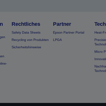
n
Rechtliches
Partner
Tech
Safety Data Sheets
Epson Partner Portal
Heat-Fr
gen
Recycling von Produkten
LPGA
Precisi
Technol
Sicherheitshinweise
Micro P
gen
Innovat
line-
Nachhal
Technol