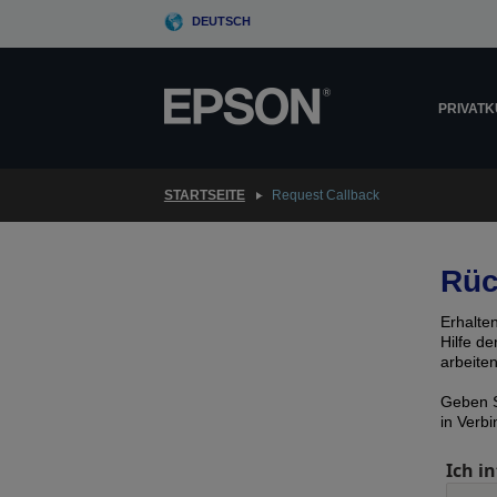
Skip
DEUTSCH
to
main
content
PRIVAT
STARTSEITE
Request Callback
Rüc
Erhalte
Hilfe d
arbeite
Geben S
in Verb
Ich in