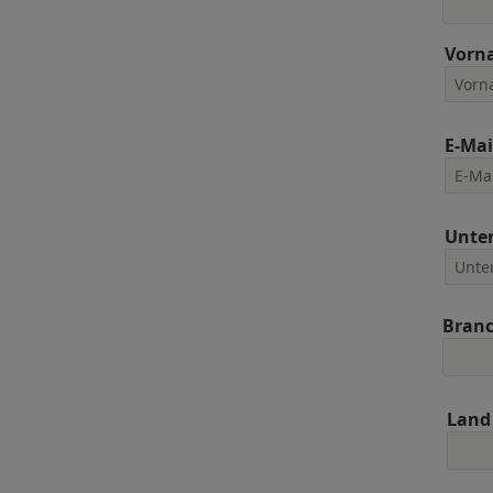
Vorn
E-Mai
Unte
Bran
Land