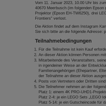
Vom 11. Januar 2023, 10.00 Uhr bis zum
40670 Meerbusch (im folgenden Epson g
Projektor (Epson EH-TW6250), drei LEG
Frontiers” verlost.
Die Aktion findet auf dem Instagram K
Sie sich bitte an die folgende Adresse
Teilnahmebedingungen
Für die Teilnahme ist kein Kauf erford
An dieser Aktion können Personen mit 
Mitarbeitende des Veranstalters, sein
in irgendeiner Weise an der Entwicklun
Familienangehörigen (Ehepartner, Elte
der Teilnahme an dieser Aktion ausge
Posts von Vertretern oder Dritten sind
Die Teilnehmer nehmen an der folgende
Platz 1: einem 4K PRO-UHD1-Projekt
Platz 2-4: je ein LEGO Sets „LEGO Id
Platz 5-14: je ein Gutscheincode für d