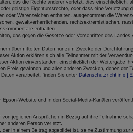
alten, das die Rechte anderer verletzt, dies einschließlich, a
t oder geistige Eigentumsrechte, oder dass eine Verletzung d
en oder Warenzeichen enthalten, ausgenommen die Warenze
schen, gewaltverherrlichenden, rechtsextremistischen, rassi
Hasskommentare enthalten.
alten, das gegen die Gesetze oder Vorschriften des Landes ve
mern übermittelten Daten nur zum Zwecke der Durchführung 
eser Aktion erklären sich alle Teilnehmer mit der Verwend
ser Aktion einverstanden, einschließlich der Weitergabe i
nen Preis gewinnen und allen anderen Zwecken, denen der T
 Daten verarbeitet, finden Sie unter
Datenschutzrichtlinie |
Epson-Website und in den Social-Media-Kanälen veröffentli
r von jeglichen Ansprüchen in Bezug auf ihre Teilnahme scha
ner anderen Person verletzt.
r, der in einem Beitrag abgebildet ist, seine Zustimmung z