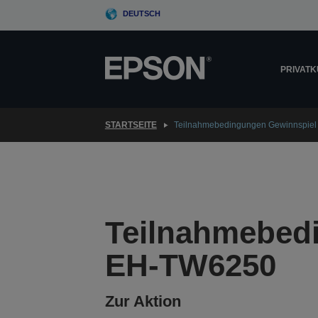
Skip
DEUTSCH
to
main
content
PRIVAT
STARTSEITE
Teilnahmebedingungen Gewinnspiel
Teilnahmebedi
EH-TW6250
Zur Aktion