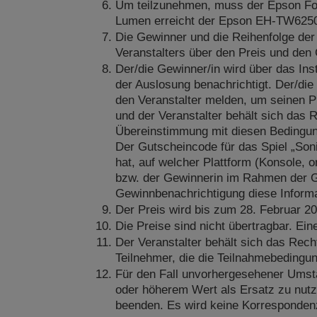
Um teilzunehmen, muss der Epson Fol
Lumen erreicht der Epson EH-TW6250 P
Die Gewinner und die Reihenfolge der
Veranstalters über den Preis und den 
Der/die Gewinner/in wird über das Ins
der Auslosung benachrichtigt. Der/di
den Veranstalter melden, um seinen Pr
und der Veranstalter behält sich das 
Übereinstimmung mit diesen Bedingun
Der Gutscheincode für das Spiel „Soni
hat, auf welcher Plattform (Konsole, o
bzw. der Gewinnerin im Rahmen der G
Gewinnbenachrichtigung diese Informa
Der Preis wird bis zum 28. Februar 20
Die Preise sind nicht übertragbar. Ein
Der Veranstalter behält sich das Rec
Teilnehmer, die die Teilnahmebedingunge
Für den Fall unvorhergesehener Umstän
oder höherem Wert als Ersatz zu nut
beenden. Es wird keine Korrespondenz