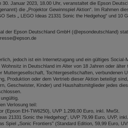
 30. Januar 2023, 18.00 Uhr, veranstaltet die Epson Deut
enannt) die „Projektor Gewinnspiel Aktion“. Im Rahmen di
O Sets „ LEGO Ideas 21331 Sonic the Hedgehog“ und 10 Gu
anal der Epson Deutschland GmbH (@epsondeutschland) stat
: presse@epson.de
erlich, jedoch ist ein Internetzugang und ein gültiges Social
Wohnsitz in Deutschland im Alter von 18 Jahren oder älter 
er Muttergesellschaft, Tochtergesellschaften, verbundenen 
g, Produktion oder dem Vertrieb dieser Aktion beteiligt sind
rn, Geschwister, Kinder) und Haushaltsmitglieder jedes dies
schlossen.
 ungültig.
n Verlosung teil:
or (Epson EH-TW6250), UVP 1.299,00 Euro, inkl. MwSt.
eas 21331 Sonic the Hedgehog“, UVP 79,99 Euro, UVP, inkl
as Spiel „Sonic Frontiers” (Standard Edition, 59,99 Euro, UV