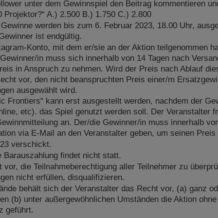
lower unter dem Gewinnspiel den Beitrag kommentieren und 
rojektor?“ A.) 2.500 B.) 1.750 C.) 2.800
 Gewinne werden bis zum 6. Februar 2023, 18.00 Uhr, ausge
Gewinner ist endgültig.
tagram-Konto, mit dem er/sie an der Aktion teilgenommen hat
e Gewinner/in muss sich innerhalb von 14 Tagen nach Versa
eis in Anspruch zu nehmen. Wird der Preis nach Ablauf dieser
Recht vor, den nicht beanspruchten Preis einer/m Ersatzgewin
gen ausgewählt wird.
c Frontiers“ kann erst ausgestellt werden, nachdem der Gew
nline, etc). das Spiel genutzt werden soll. Der Veranstalter 
ewinnmitteilung an. Der/die Gewinner/in muss innerhalb vo
tion via E-Mail an den Veranstalter geben, um seinen Prei
23 verschickt.
e Barauszahlung findet nicht statt.
ht vor, die Teilnahmeberechtigung aller Teilnehmer zu über
n nicht erfüllen, disqualifizieren.
de behält sich der Veranstalter das Recht vor, (a) ganz od
zen (b) unter außergewöhnlichen Umständen die Aktion ohne
 geführt.