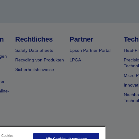
n
Rechtliches
Partner
Tech
Safety Data Sheets
Epson Partner Portal
Heat-Fr
gen
Recycling von Produkten
LPGA
Precisi
Technol
Sicherheitshinweise
Micro P
gen
Innovat
line-
Nachhal
Technol
n Cookies
Alle Cookies akzeptieren