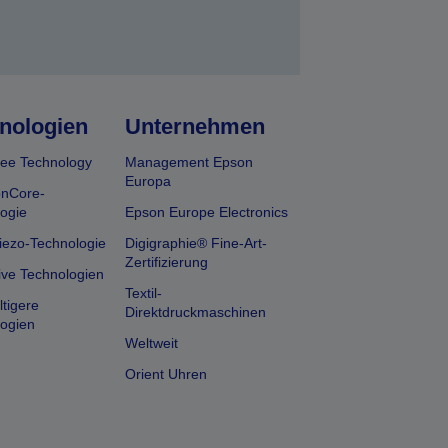
nologien
Unternehmen
ee Technology
Management Epson
Europa
onCore-
ogie
Epson Europe Electronics
iezo-Technologie
Digigraphie® Fine-Art-
Zertifizierung
ive Technologien
Textil-
tigere
Direktdruckmaschinen
ogien
Weltweit
Orient Uhren