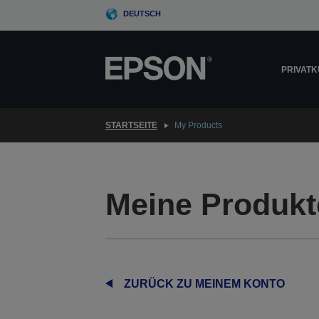
Skip
DEUTSCH
to
main
content
PRIVAT
STARTSEITE
My Products
Meine Produkt
ZURÜCK ZU MEINEM KONTO