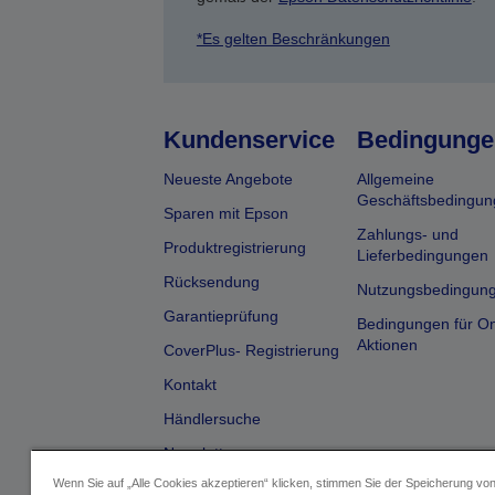
*Es gelten Beschränkungen
Kundenservice
Bedingunge
Neueste Angebote
Allgemeine
Geschäftsbedingun
Sparen mit Epson
Zahlungs- und
Produktregistrierung
Lieferbedingungen
Rücksendung
Nutzungsbedingun
Garantieprüfung
Bedingungen für On
Aktionen
CoverPlus- Registrierung
Kontakt
Händlersuche
Newsletter
Wenn Sie auf „Alle Cookies akzeptieren“ klicken, stimmen Sie der Speicherung vo