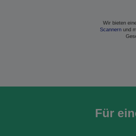
Wir bieten ei
Scannern
und me
Gesc
Für ei