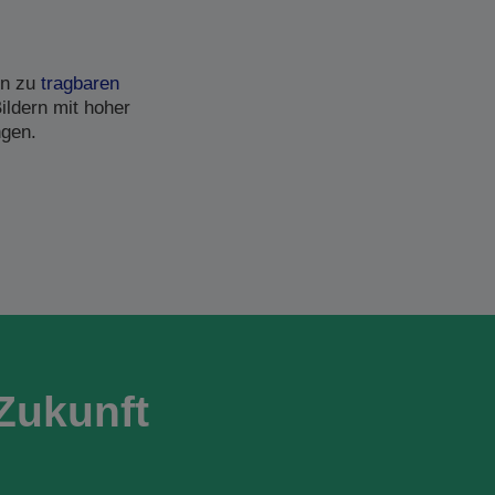
in zu
tragbaren
ildern mit hoher
ngen.
Zukunft