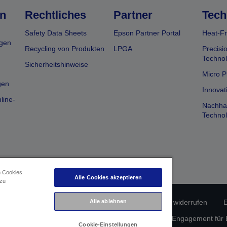
n
Rechtliches
Partner
Tech
Safety Data Sheets
Epson Partner Portal
Heat-Fr
gen
Recycling von Produkten
LPGA
Precisi
Technol
Sicherheitshinweise
Micro P
gen
Innovat
line-
Nachhal
Technol
n Cookies
Alle Cookies akzeptieren
 zu
erätekonformität
Datenschutzrichtlinie
Alle ablehnen
Vertrag widerrufen
E
atenschutz
Informationen zu Cookies
Epson Engagement für Ba
Cookie-Einstellungen