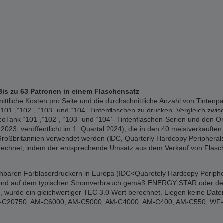
Bis zu 63 Patronen in einem Flaschensatz
liche Kosten pro Seite und die durchschnittliche Anzahl von Tintenpa
01”,”102”, “103” und “104” Tintenflaschen zu drucken. Vergleich zwisc
Tank “101”,”102”, “103” und “104”- Tintenflaschen-Serien und den Or
023, veröffentlicht im 1. Quartal 2024), die in den 40 meistverkauften 
Großbritannien verwendet werden (IDC, Quarterly Hardcopy Peripherals 
erechnet, indem der entsprechende Umsatz aus dem Verkauf von Flasch
ichbaren Farblaserdruckern in Europa (IDC<Quaretely Hardcopy Periphe
erend auf dem typischen Stromverbrauch gemäß ENERGY STAR oder den of
 wurde ein gleichwertiger TEC 3.0-Wert berechnet. Liegen keine Date
: WF-C20750, AM-C6000, AM-C5000, AM-C4000, AM-C400, AM-C550, W