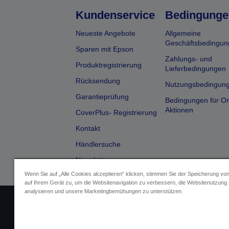
Kundenservice
Bedingunge
Neueste Angebote
Allgemeine
Geschäftsbedingun
Sparen mit Epson
Zahlungs- und
Produktregistrierung
Lieferbedingungen
Rücksendung
Nutzungsbedingun
Garantieprüfung
Bedingungen für On
Aktionen
CoverPlus- Registrierung
Kontakt
Händlersuche
Newsletter
Wenn Sie auf „Alle Cookies akzeptieren“ klicken, stimmen Sie der Speicherung vo
auf Ihrem Gerät zu, um die Websitenavigation zu verbessern, die Websitenutzung
analysieren und unsere Marketingbemühungen zu unterstützen.
Impressum
Identifizierung der G
Fragen zum D