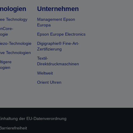
nologien
Unternehmen
ee Technology
Management Epson
Europa
onCore-
ogie
Epson Europe Electronics
iezo-Technologie
Digigraphie® Fine-Art-
Zertifizierung
ive Technologien
Textil-
tigere
Direktdruckmaschinen
ogien
Weltweit
Orient Uhren
inhaltung der EU-Datenverordnung
rrierefreiheit