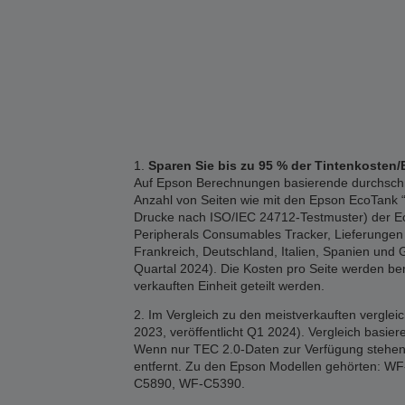
1.
Sparen Sie bis zu 95 % der Tintenkosten/
Auf Epson Berechnungen basierende durchschnitt
Anzahl von Seiten wie mit den Epson EcoTank “1
Drucke nach ISO/IEC 24712-Testmuster) der Eco
Peripherals Consumables Tracker, Lieferungen 2
Frankreich, Deutschland, Italien, Spanien und 
Quartal 2024). Die Kosten pro Seite werden b
verkauften Einheit geteilt werden.
2. Im Vergleich zu den meistverkauften vergle
2023, veröffentlicht Q1 2024). Vergleich basi
Wenn nur TEC 2.0-Daten zur Verfügung stehen,
entfernt. Zu den Epson Modellen gehörten
C5890, WF-C5390.