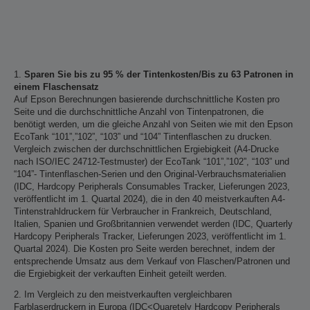
1.
Sparen Sie bis zu 95 % der Tintenkosten/Bis zu 63 Patronen in
einem Flaschensatz
Auf Epson Berechnungen basierende durchschnittliche Kosten pro
Seite und die durchschnittliche Anzahl von Tintenpatronen, die
benötigt werden, um die gleiche Anzahl von Seiten wie mit den Epson
EcoTank “101”,”102”, “103” und “104” Tintenflaschen zu drucken.
Vergleich zwischen der durchschnittlichen Ergiebigkeit (A4-Drucke
nach ISO/IEC 24712-Testmuster) der EcoTank “101”,”102”, “103” und
“104”- Tintenflaschen-Serien und den Original-Verbrauchsmaterialien
(IDC, Hardcopy Peripherals Consumables Tracker, Lieferungen 2023,
veröffentlicht im 1. Quartal 2024), die in den 40 meistverkauften A4-
Tintenstrahldruckern für Verbraucher in Frankreich, Deutschland,
Italien, Spanien und Großbritannien verwendet werden (IDC, Quarterly
Hardcopy Peripherals Tracker, Lieferungen 2023, veröffentlicht im 1.
Quartal 2024). Die Kosten pro Seite werden berechnet, indem der
entsprechende Umsatz aus dem Verkauf von Flaschen/Patronen und
die Ergiebigkeit der verkauften Einheit geteilt werden.
2. Im Vergleich zu den meistverkauften vergleichbaren
Farblaserdruckern in Europa (IDC<Quaretely Hardcopy Peripherals