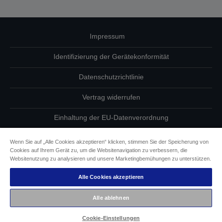
Impressum
Identifizierung der Gerätekonformität
Datenschutzrichtlinie
Vertrag widerrufen
Einhaltung der EU-Datenverordnung
Fragen zum Datenschutz
Wenn Sie auf „Alle Cookies akzeptieren“ klicken, stimmen Sie der Speicherung von
Cookies auf Ihrem Gerät zu, um die Websitenavigation zu verbessern, die
Informationen zu Cookies
Websitenutzung zu analysieren und unsere Marketingbemühungen zu unterstützen.
Alle Cookies akzeptieren
Epson Engagement für Barrierefreiheit
Alle ablehnen
Copyright © 2026 Seiko Epson
Cookie-Einstellungen