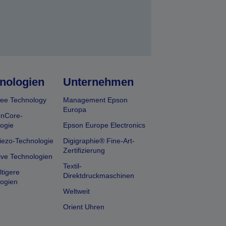
nologien
Unternehmen
ee Technology
Management Epson
Europa
onCore-
ogie
Epson Europe Electronics
iezo-Technologie
Digigraphie® Fine-Art-
Zertifizierung
ive Technologien
Textil-
tigere
Direktdruckmaschinen
ogien
Weltweit
Orient Uhren