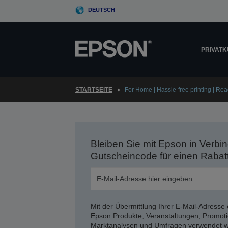
Skip
DEUTSCH
to
main
content
PRIVAT
STARTSEITE
For Home | Hassle-free printing | Rea
Bleiben Sie mit Epson in Verbin
Gutscheincode für einen Rabat
Mit der Übermittlung Ihrer E-Mail-Adresse 
Epson Produkte, Veranstaltungen, Promoti
Marktanalysen und Umfragen verwendet we