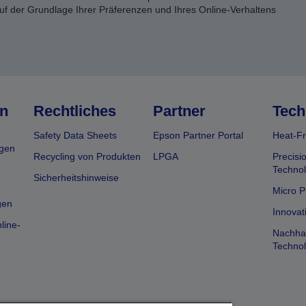
uf der Grundlage Ihrer Präferenzen und Ihres Online-Verhaltens
n
Rechtliches
Partner
Tech
Safety Data Sheets
Epson Partner Portal
Heat-Fr
gen
Recycling von Produkten
LPGA
Precisi
Technol
Sicherheitshinweise
Micro P
gen
Innovat
line-
Nachhal
Technol