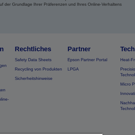
uf der Grundlage Ihrer Präferenzen und Ihres Online-Verhaltens
n
Rechtliches
Partner
Tech
Safety Data Sheets
Epson Partner Portal
Heat-Fr
gen
Recycling von Produkten
LPGA
Precisi
Technol
Sicherheitshinweise
Micro P
gen
Innovat
line-
Nachhal
Technol