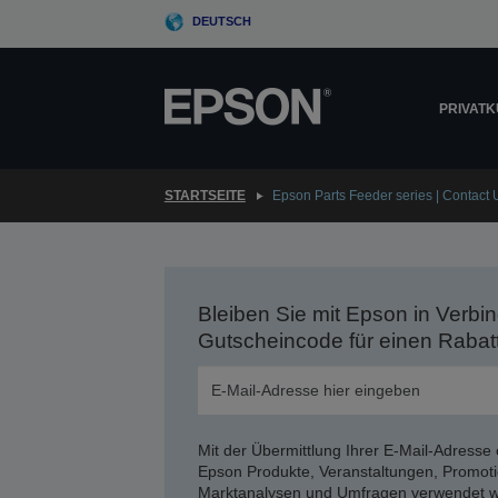
Skip
DEUTSCH
to
main
content
PRIVAT
STARTSEITE
Epson Parts Feeder series | Contact 
Bleiben Sie mit Epson in Verbin
Gutscheincode für einen Rabat
Mit der Übermittlung Ihrer E-Mail-Adresse 
Epson Produkte, Veranstaltungen, Promoti
Marktanalysen und Umfragen verwendet we