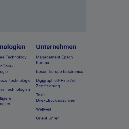
nologien
Unternehmen
ee Technology
Management Epson
Europa
onCore-
ogie
Epson Europe Electronics
iezo-Technologie
Digigraphie® Fine-Art-
Zertifizierung
ive Technologien
Textil-
tigere
Direktdruckmaschinen
ogien
Weltweit
Orient Uhren