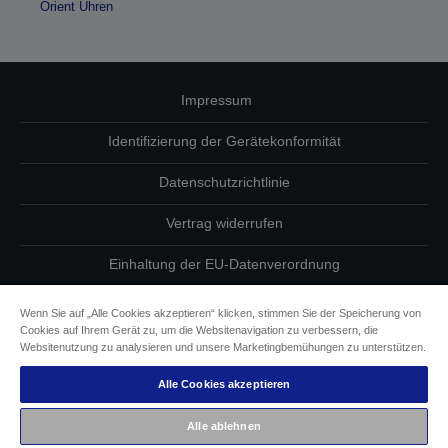
Orient Uhren
Impressum
Identifizierung der Gerätekonformität
Datenschutzrichtlinie
Vertrag widerrufen
Einhaltung der EU-Datenverordnung
Fragen zum Datenschutz
Wenn Sie auf „Alle Cookies akzeptieren“ klicken, stimmen Sie der Speicherung von
Cookies auf Ihrem Gerät zu, um die Websitenavigation zu verbessern, die
Informationen zu Cookies
Websitenutzung zu analysieren und unsere Marketingbemühungen zu unterstützen.
Alle Cookies akzeptieren
Epson Engagement für Barrierefreiheit
Alle ablehnen
Copyright © 2026 Seiko Epson